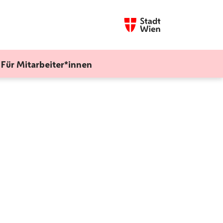
Startseite wien.gv.at
Für Mitarbeiter*innen
ndhilfe