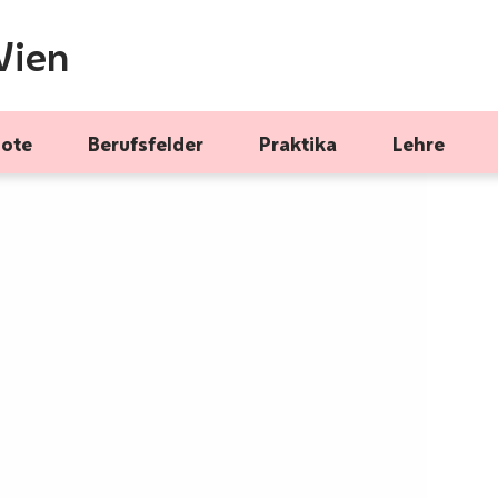
Wien
bote
Berufsfelder
Praktika
Lehre
n bei der Kinder- und Juge